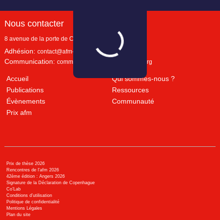
Nous contacter
8 avenue de la porte de Champerret
Paris
,
75017
Adhésion:
contact@afm-marketing.org
Communication:
communication@afm-marketing.org
Accueil
Qui sommes-nous ?
Publications
Ressources
Évènements
Communauté
Prix afm
Prix de thèse 2026
Rencontres de l'afm 2026
42ème édition : Angers 2026
Signature de la Déclaration de Copenhague
Co’Lab
Conditions d’utilisation
Politique de confidentialité
Mentions Légales
Plan du site