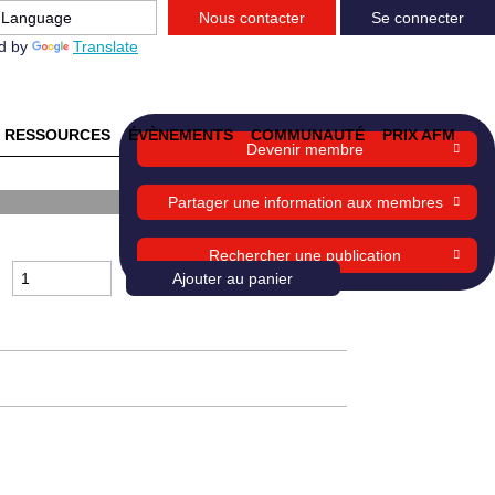
Nous contacter
Se connecter
d by
Translate
RESSOURCES
ÉVÈNEMENTS
COMMUNAUTÉ
PRIX AFM
Devenir membre
Partager une information aux membres
Rechercher une publication
Ajouter au panier