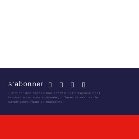
s’abonner
Facebook
Twitter
LinkedIn
YouTube
L'afm est une association académique française dont
la mission consiste à stimuler, diffuser et valoriser le
savoir scientifique en marketing.