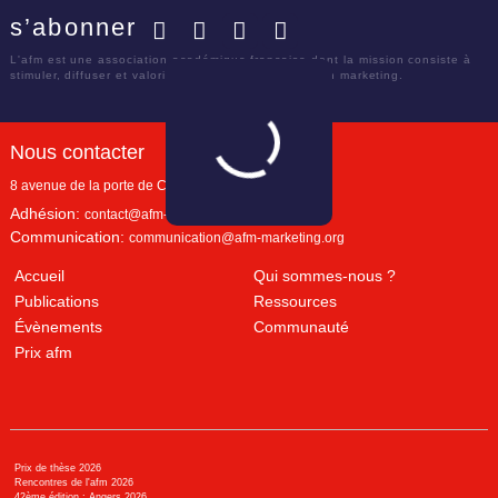
s’abonner
Facebook
Twitter
LinkedIn
YouTube
L'afm est une association académique française dont la mission consiste à
stimuler, diffuser et valoriser le savoir scientifique en marketing.
Nous contacter
8 avenue de la porte de Champerret
Paris
,
75017
Adhésion:
contact@afm-marketing.org
Communication:
communication@afm-marketing.org
Accueil
Qui sommes-nous ?
Publications
Ressources
Évènements
Communauté
Prix afm
Prix de thèse 2026
Rencontres de l'afm 2026
42ème édition : Angers 2026