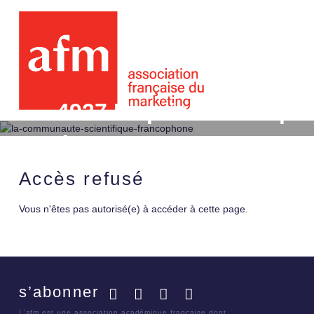
4927 Le prix dans le pr
étude exploratoire
Accès refusé
Vous n'êtes pas autorisé(e) à accéder à cette page.
s’abonner
Facebook
Twitter
LinkedIn
YouTube
L'afm est une association académique française dont