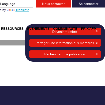
Nous contacter
Se connecter
d by
Translate
RESSOURCES
ÉVÈNEMENTS
COMMUNAUTÉ
PRIX AFM
Devenir membre
une
Partager une information aux membres
Rechercher une publication