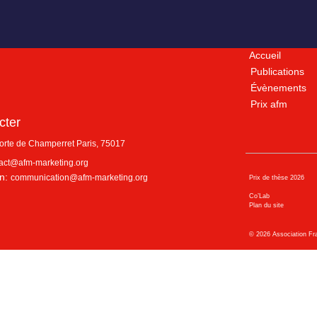
Accueil
Publications
Évènements
Prix afm
cter
porte de Champerret
Paris
,
75017
act@afm-marketing.org
n:
communication@afm-marketing.org
Prix de thèse 2026
Co’Lab
Plan du site
©
2026
Association Fr