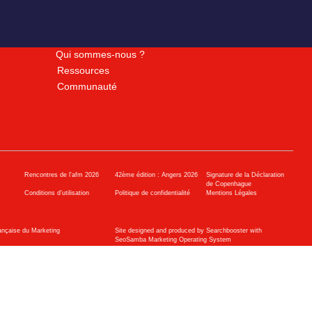
Qui sommes-nous ?
Ressources
Communauté
Rencontres de l'afm 2026
42ème édition : Angers 2026
Signature de la Déclaration
de Copenhague
Conditions d’utilisation
Politique de confidentialité
Mentions Légales
ançaise du Marketing
Site designed and produced by Searchbooster with
SeoSamba Marketing Operating System