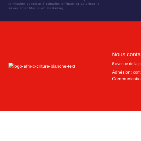
la mission consiste à stimuler, diffuser et valoriser le
savoir scientifique en marketing.
Nous conta
8 avenue de la 
Adhésion:
cont
Communicatio