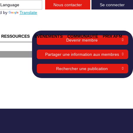
Nous contacter
Se connecter
d by
Translate
ns
RESSOURCES
ÉVÈNEMENTS
COMMUNAUTÉ
PRIX AFM
Devenir membre
e
Partager une information aux membres
th-
Rechercher une publication