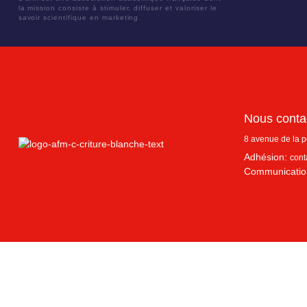
la mission consiste à stimuler, diffuser et valoriser le
savoir scientifique en marketing.
Nous conta
8 avenue de la 
Adhésion:
cont
Communicatio