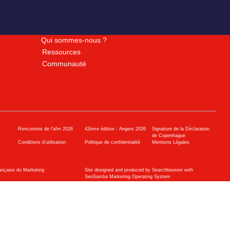
Qui sommes-nous ?
Ressources
Communauté
Rencontres de l'afm 2026
42ème édition : Angers 2026
Signature de la Déclaration
de Copenhague
Conditions d’utilisation
Politique de confidentialité
Mentions Légales
ançaise du Marketing
Site designed and produced by Searchbooster with
SeoSamba Marketing Operating System