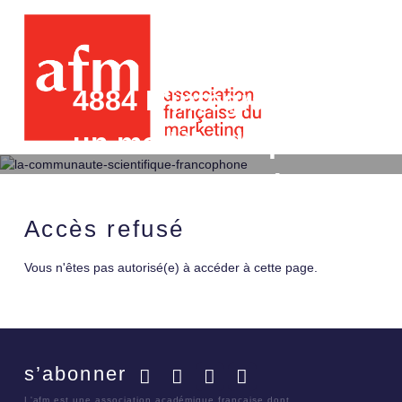
4884 L'intégration de l'
un modèle de prévisions
proposition méthodolog
PLS et les mesures con
Accès refusé
Vous n'êtes pas autorisé(e) à accéder à cette page.
s’abonner
Facebook
Twitter
LinkedIn
YouTube
L'afm est une association académique française dont