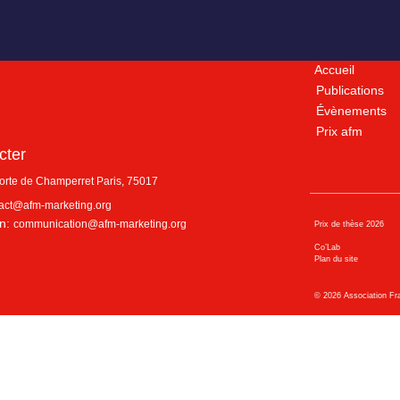
Accueil
Publications
Évènements
Prix afm
cter
porte de Champerret
Paris
,
75017
act@afm-marketing.org
n:
communication@afm-marketing.org
Prix de thèse 2026
Co’Lab
Plan du site
©
2026
Association Fr