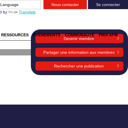
Nous contacter
Se connecter
d by
Translate
ent
RESSOURCES
ÉVÈNEMENTS
COMMUNAUTÉ
PRIX AFM
Devenir membre
Partager une information aux membres
Rechercher une publication