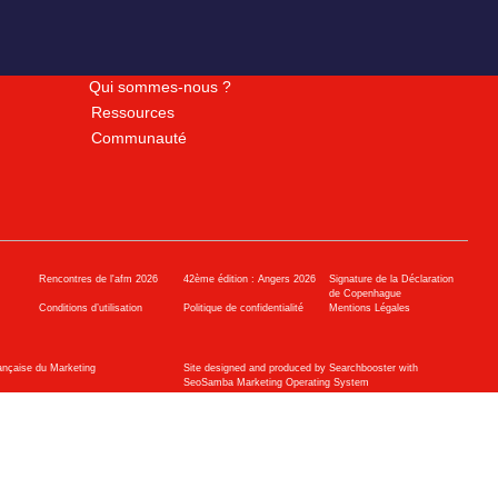
Qui sommes-nous ?
Ressources
Communauté
Rencontres de l'afm 2026
42ème édition : Angers 2026
Signature de la Déclaration
de Copenhague
Conditions d’utilisation
Politique de confidentialité
Mentions Légales
ançaise du Marketing
Site designed and produced by Searchbooster with
SeoSamba Marketing Operating System