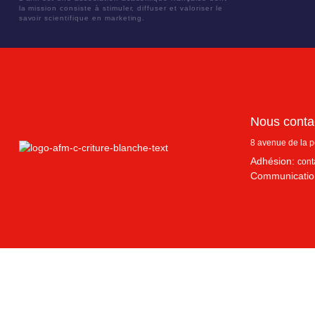
la mission consiste à stimuler, diffuser et valoriser le
savoir scientifique en marketing.
Nous conta
8 avenue de la 
Adhésion:
cont
Communicatio