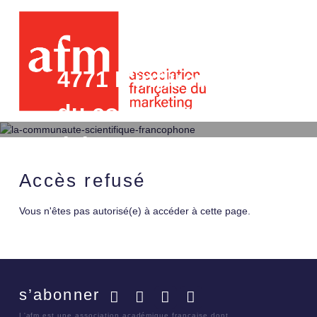
4771 L'influence du vie
du consommateur senior 
éléments d'analyse conc
méthodologiques pour l
Accès refusé
Vous n'êtes pas autorisé(e) à accéder à cette page.
s’abonner
Facebook
Twitter
LinkedIn
YouTube
L'afm est une association académique française dont