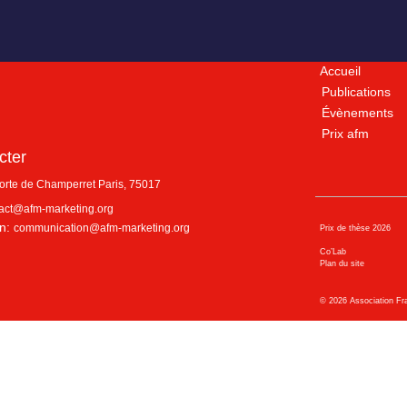
Accueil
Publications
Évènements
Prix afm
cter
porte de Champerret
Paris
,
75017
act@afm-marketing.org
n:
communication@afm-marketing.org
Prix de thèse 2026
Co’Lab
Plan du site
©
2026
Association Fr