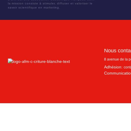
la mission consiste à stimuler, diffuser et valoriser le
savoir scientifique en marketing.
Nous conta
8 avenue de la 
Adhésion:
cont
Communicatio