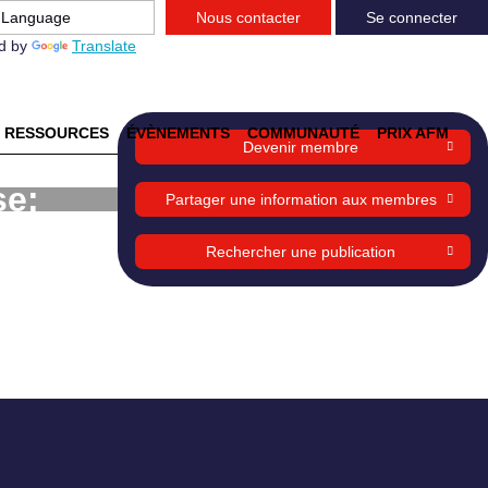
Nous contacter
Se connecter
d by
Translate
RESSOURCES
ÉVÈNEMENTS
COMMUNAUTÉ
PRIX AFM
Devenir membre
se:
Partager une information aux membres
Rechercher une publication