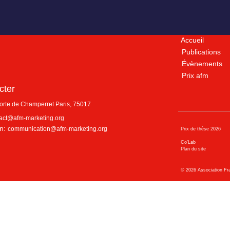
Accueil
Publications
Évènements
Prix afm
cter
porte de Champerret
Paris
,
75017
act@afm-marketing.org
n:
communication@afm-marketing.org
Prix de thèse 2026
Co’Lab
Plan du site
©
2026
Association Fr