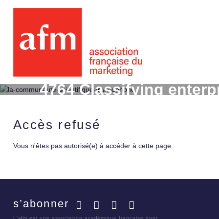
4764 Classifying enter
Accès refusé
Vous n'êtes pas autorisé(e) à accéder à cette page.
s’abonner
Facebook
Twitter
LinkedIn
YouTube
L'afm est une association académique française dont