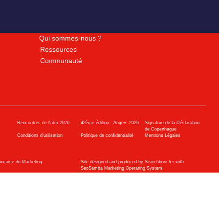
Qui sommes-nous ?
Ressources
Communauté
Rencontres de l'afm 2026
42ème édition : Angers 2026
Signature de la Déclaration
de Copenhague
Conditions d’utilisation
Politique de confidentialité
Mentions Légales
ançaise du Marketing
Site designed and produced by Searchbooster with
SeoSamba Marketing Operating System