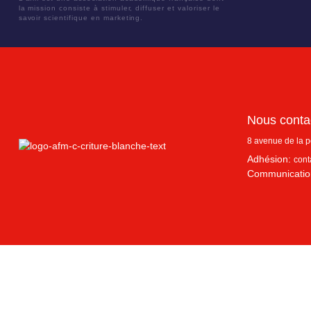
la mission consiste à stimuler, diffuser et valoriser le
savoir scientifique en marketing.
Nous conta
8 avenue de la 
Adhésion:
cont
Communicatio