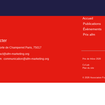
Accueil
Publications
Évènements
Prix afm
cter
porte de Champerret
Paris
,
75017
act@afm-marketing.org
n:
communication@afm-marketing.org
Prix de thèse 2026
Co’Lab
Plan du site
©
2026
Association Fr