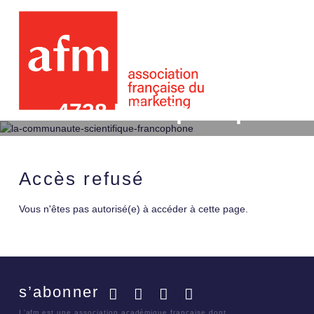
4738 Principaux ponts 
allemande
Accès refusé
Vous n'êtes pas autorisé(e) à accéder à cette page.
s’abonner
Facebook
Twitter
LinkedIn
YouTube
L'afm est une association académique française dont