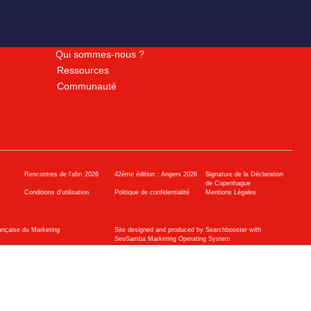
Qui sommes-nous ?
Ressources
Communauté
Rencontres de l'afm 2026
42ème édition : Angers 2026
Signature de la Déclaration
de Copenhague
Conditions d’utilisation
Politique de confidentialité
Mentions Légales
ançaise du Marketing
Site designed and produced by Searchbooster with
SeoSamba Marketing Operating System