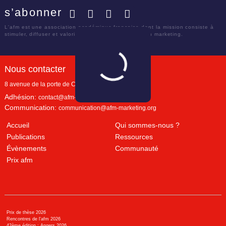
s’abonner
Facebook
Twitter
LinkedIn
YouTube
L'afm est une association académique française dont la mission consiste à
stimuler, diffuser et valoriser le savoir scientifique en marketing.
Nous contacter
8 avenue de la porte de Champerret
Paris
,
75017
Adhésion:
contact@afm-marketing.org
Communication:
communication@afm-marketing.org
Accueil
Qui sommes-nous ?
Publications
Ressources
Évènements
Communauté
Prix afm
Prix de thèse 2026
Rencontres de l'afm 2026
42ème édition : Angers 2026