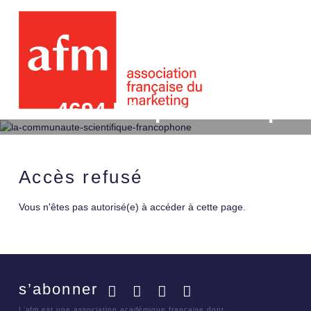
4694 Risque et éthique 
exploratoire du discou
Accès refusé
Vous n'êtes pas autorisé(e) à accéder à cette page.
s’abonner
Facebook
Twitter
LinkedIn
YouTube
L'afm est une association académique française dont