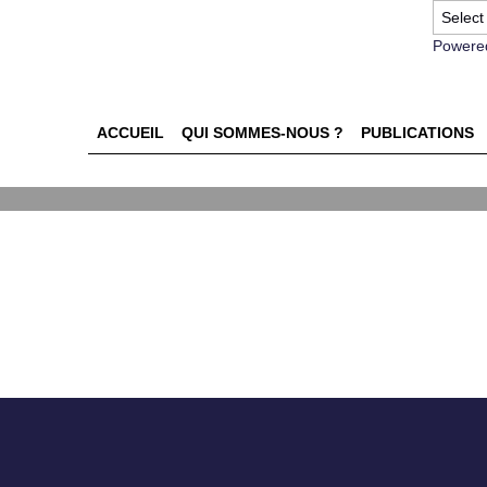
Powere
ACCUEIL
QUI SOMMES-NOUS ?
PUBLICATIONS
dans l'alimentaire : une étud
rs des consommateurs