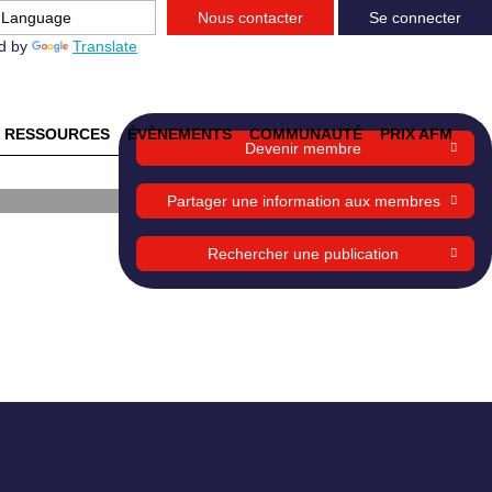
Nous contacter
Se connecter
d by
Translate
RESSOURCES
ÉVÈNEMENTS
COMMUNAUTÉ
PRIX AFM
Devenir membre
e
Partager une information aux membres
Rechercher une publication