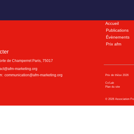
Accueil
Publications
Évènements
Prix afm
cter
porte de Champerret
Paris
,
75017
act@afm-marketing.org
n:
communication@afm-marketing.org
Prix de thèse 2026
Co’Lab
Plan du site
©
2026
Association Fr