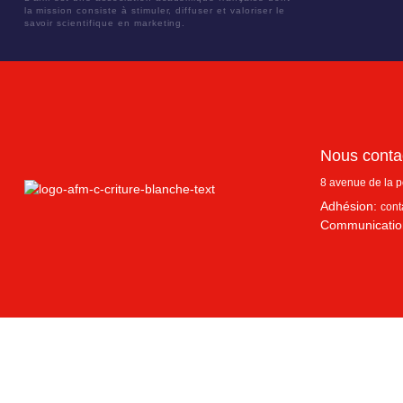
la mission consiste à stimuler, diffuser et valoriser le
savoir scientifique en marketing.
Nous conta
8 avenue de la 
Adhésion:
cont
Communicatio