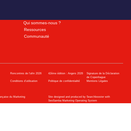
Qui sommes-nous ?
Ressources
Communauté
Rencontres de l'afm 2026
42ème édition : Angers 2026
Signature de la Déclaration
de Copenhague
Conditions d’utilisation
Politique de confidentialité
Mentions Légales
ançaise du Marketing
Site designed and produced by Searchbooster with
SeoSamba Marketing Operating System