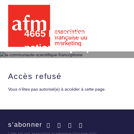
4665 La sensibilité du 
nationale perçue des m
de l'effet de l'image d'
produit
Accès refusé
Vous n'êtes pas autorisé(e) à accéder à cette page.
s’abonner
Facebook
Twitter
LinkedIn
YouTube
L'afm est une association académique française dont