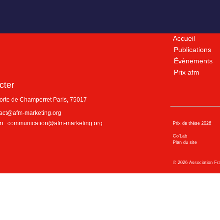
Accueil
Publications
Évènements
Prix afm
cter
porte de Champerret
Paris
,
75017
act@afm-marketing.org
n:
communication@afm-marketing.org
Prix de thèse 2026
Co’Lab
Plan du site
©
2026
Association Fr