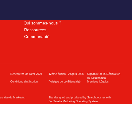
Qui sommes-nous ?
Ressources
Communauté
Rencontres de l'afm 2026
42ème édition : Angers 2026
Signature de la Déclaration
de Copenhague
Conditions d’utilisation
Politique de confidentialité
Mentions Légales
ançaise du Marketing
Site designed and produced by Searchbooster with
SeoSamba Marketing Operating System