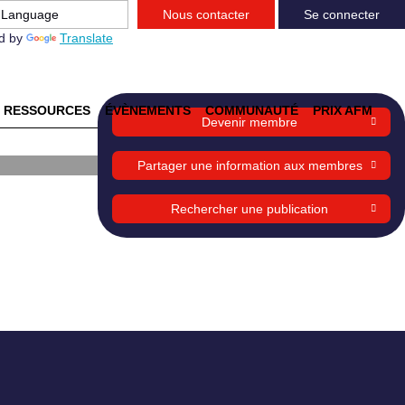
Nous contacter
Se connecter
d by
Translate
RESSOURCES
ÉVÈNEMENTS
COMMUNAUTÉ
PRIX AFM
Devenir membre
rice
Partager une information aux membres
d'un
Rechercher une publication