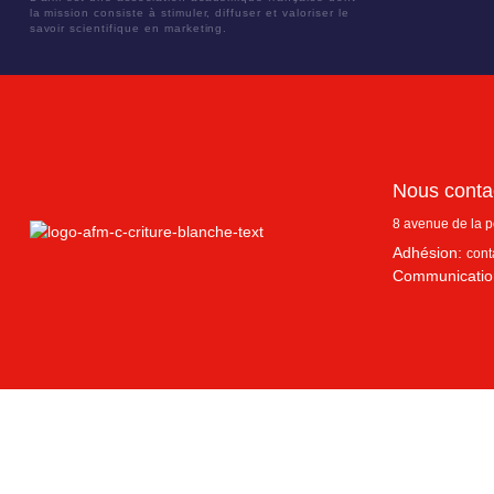
la mission consiste à stimuler, diffuser et valoriser le
savoir scientifique en marketing.
Nous conta
8 avenue de la 
Adhésion:
cont
Communicatio