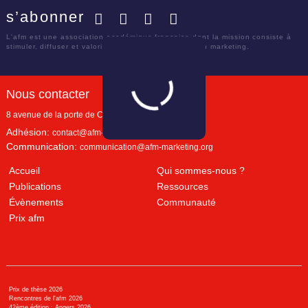
s’abonner
Facebook
Twitter
LinkedIn
YouTube
L'afm est une association académique française dont la mission consiste à
stimuler, diffuser et valoriser le savoir scientifique en marketing.
Nous contacter
8 avenue de la porte de Champerret
Paris
,
75017
Adhésion:
contact@afm-marketing.org
Communication:
communication@afm-marketing.org
Accueil
Qui sommes-nous ?
Publications
Ressources
Évènements
Communauté
Prix afm
Prix de thèse 2026
Rencontres de l'afm 2026
42ème édition : Angers 2026