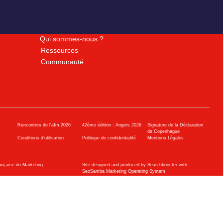
Qui sommes-nous ?
Ressources
Communauté
Rencontres de l'afm 2026
42ème édition : Angers 2026
Signature de la Déclaration
de Copenhague
Conditions d’utilisation
Politique de confidentialité
Mentions Légales
ançaise du Marketing
Site designed and produced by Searchbooster with
SeoSamba Marketing Operating System