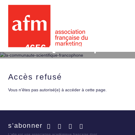
4656 Quel rôle pour le 
brevets d'invention ?
Accès refusé
Vous n'êtes pas autorisé(e) à accéder à cette page.
s’abonner
Facebook
Twitter
LinkedIn
YouTube
L'afm est une association académique française dont