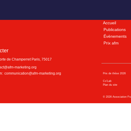
Accueil
Publications
Évènements
Prix afm
cter
porte de Champerret
Paris
,
75017
act@afm-marketing.org
n:
communication@afm-marketing.org
Prix de thèse 2026
Co’Lab
Plan du site
©
2026
Association Fr