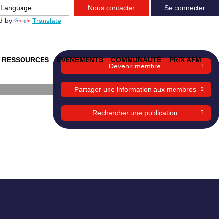
Nous contacter
Se connecter
d by
Translate
RESSOURCES
ÉVÈNEMENTS
COMMUNAUTÉ
PRIX AFM
Devenir membre
n des
Partager une information aux membres
Rechercher une publication