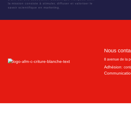
la mission consiste à stimuler, diffuser et valoriser le
savoir scientifique en marketing.
Nous conta
8 avenue de la 
Adhésion:
cont
Communicatio