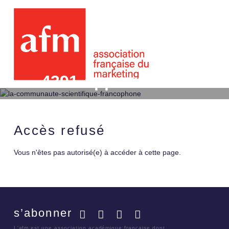
4391 Approches socio-
d'environnement des lie
Accès refusé
Vous n'êtes pas autorisé(e) à accéder à cette page.
s’abonner
Facebook
Twitter
LinkedIn
YouTube
L'afm est une association académique française dont