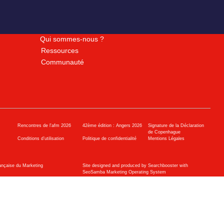
Qui sommes-nous ?
Ressources
Communauté
Rencontres de l'afm 2026
42ème édition : Angers 2026
Signature de la Déclaration
de Copenhague
Conditions d’utilisation
Politique de confidentialité
Mentions Légales
ançaise du Marketing
Site designed and produced by Searchbooster with
SeoSamba Marketing Operating System