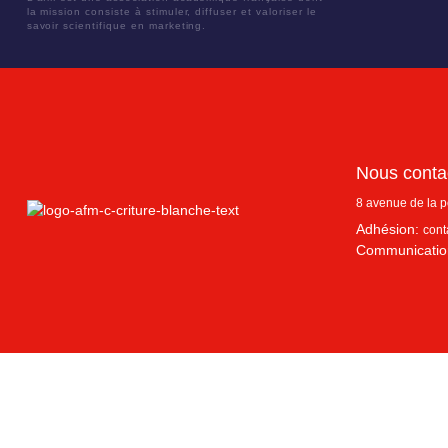
la mission consiste à stimuler, diffuser et valoriser le
savoir scientifique en marketing.
Nous conta
8 avenue de la 
Adhésion:
cont
Communicatio