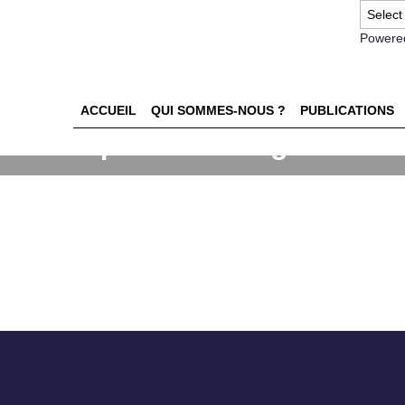
Powere
ACCUEIL
QUI SOMMES-NOUS ?
PUBLICATIONS
sémiotiques du design
ux de distribution