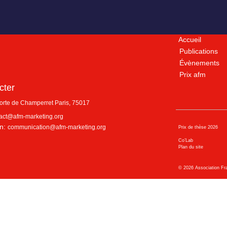
Accueil
Publications
Évènements
Prix afm
cter
porte de Champerret
Paris
,
75017
act@afm-marketing.org
n:
communication@afm-marketing.org
Prix de thèse 2026
Co’Lab
Plan du site
©
2026
Association Fr