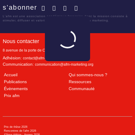
s’abonner
Facebook
Twitter
LinkedIn
YouTube
L'afm est une association académique française dont la mission consiste à
stimuler, diffuser et valoriser le savoir scientifique en marketing.
Nous contacter
8 avenue de la porte de Champerret
Paris
,
75017
Adhésion:
contact@afm-marketing.org
Communication:
communication@afm-marketing.org
Accueil
Qui sommes-nous ?
Publications
Ressources
Évènements
Communauté
Prix afm
Prix de thèse 2026
Rencontres de l'afm 2026
42ème édition : Angers 2026