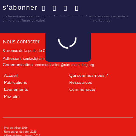
s’abonner
Facebook
Twitter
LinkedIn
YouTube
L'afm est une association académique française dont la mission consiste à
stimuler, diffuser et valoriser le savoir scientifique en marketing.
Nous contacter
8 avenue de la porte de Champerret
Paris
,
75017
Adhésion:
contact@afm-marketing.org
Communication:
communication@afm-marketing.org
Accueil
Qui sommes-nous ?
Publications
Ressources
Évènements
Communauté
Prix afm
Prix de thèse 2026
Rencontres de l'afm 2026
42ème édition : Angers 2026