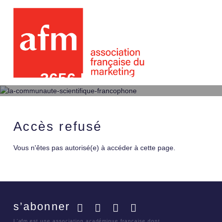
3656 Revenir aux sourc
interrogations
Accès refusé
Vous n'êtes pas autorisé(e) à accéder à cette page.
s’abonner
Facebook
Twitter
LinkedIn
YouTube
L'afm est une association académique française dont