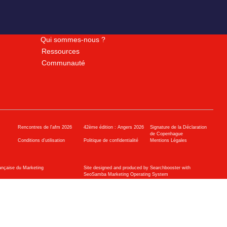
Qui sommes-nous ?
Ressources
Communauté
Rencontres de l'afm 2026
42ème édition : Angers 2026
Signature de la Déclaration
de Copenhague
Conditions d’utilisation
Politique de confidentialité
Mentions Légales
ançaise du Marketing
Site designed and produced by Searchbooster with
SeoSamba Marketing Operating System