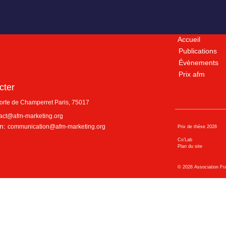
Accueil
Publications
Évènements
Prix afm
cter
porte de Champerret
Paris
,
75017
act@afm-marketing.org
n:
communication@afm-marketing.org
Prix de thèse 2026
Co’Lab
Plan du site
©
2026
Association Fr