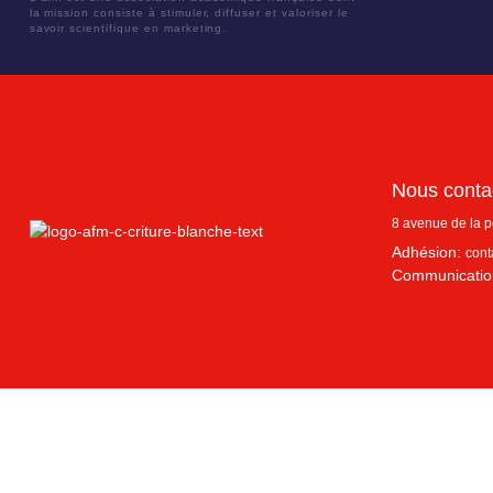
la mission consiste à stimuler, diffuser et valoriser le
savoir scientifique en marketing.
Nous conta
8 avenue de la 
Adhésion:
cont
Communicatio