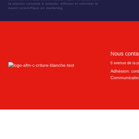
la mission consiste à stimuler, diffuser et valoriser le
savoir scientifique en marketing.
Nous conta
8 avenue de la 
Adhésion:
cont
Communicatio