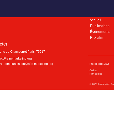
Accueil
Publications
Évènements
Prix afm
cter
porte de Champerret
Paris
,
75017
act@afm-marketing.org
n:
communication@afm-marketing.org
Prix de thèse 2026
Co’Lab
Plan du site
©
2026
Association Fr