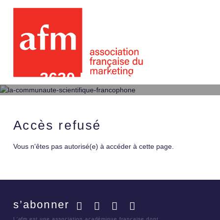
3630 Evaluation de la va
Delphi-leader
Accès refusé
Vous n'êtes pas autorisé(e) à accéder à cette page.
s’abonner
Facebook
Twitter
LinkedIn
YouTube
L'afm est une association académique française dont