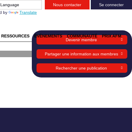
Nous contacter
Se connecter
d by
Translate
RESSOURCES
ÉVÈNEMENTS
COMMUNAUTÉ
PRIX AFM
Devenir membre
de
Partager une information aux membres
Rechercher une publication