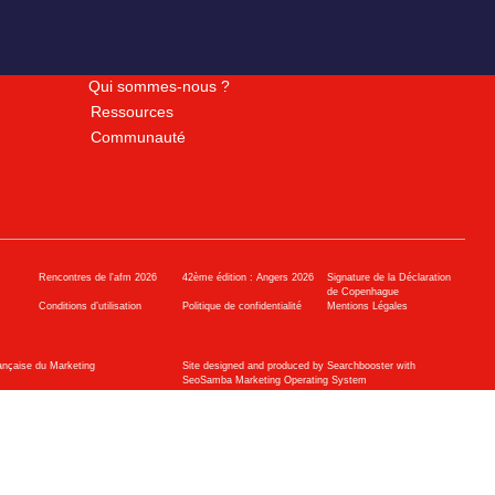
Qui sommes-nous ?
Ressources
Communauté
Rencontres de l'afm 2026
42ème édition : Angers 2026
Signature de la Déclaration
de Copenhague
Conditions d’utilisation
Politique de confidentialité
Mentions Légales
ançaise du Marketing
Site designed and produced by Searchbooster with
SeoSamba Marketing Operating System