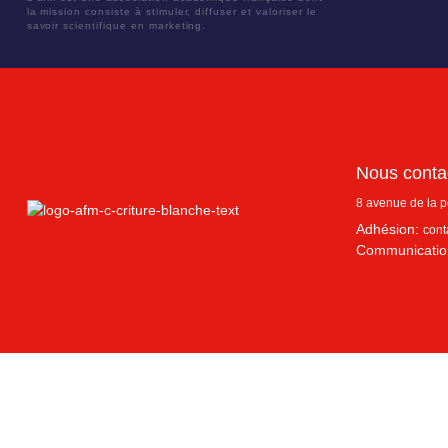
la mission consiste à stimuler, diffuser et valoriser le
savoir scientifique en marketing.
Nous conta
8 avenue de la 
Adhésion:
cont
Communicatio