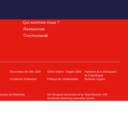
Qui sommes-nous ?
Ressources
Communauté
Rencontres de l'afm 2026
42ème édition : Angers 2026
Signature de la Déclaration
de Copenhague
Conditions d’utilisation
Politique de confidentialité
Mentions Légales
ançaise du Marketing
Site designed and produced by Searchbooster with
SeoSamba Marketing Operating System