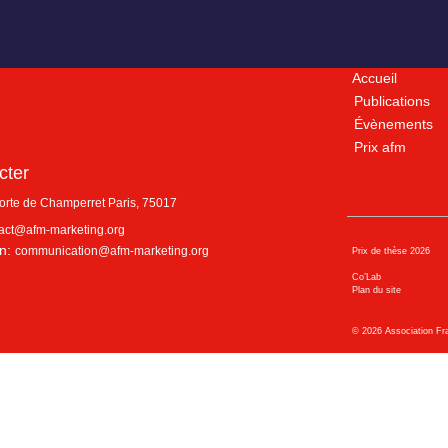
Accueil
Publications
Évènements
Prix afm
cter
porte de Champerret
Paris
,
75017
act@afm-marketing.org
n:
communication@afm-marketing.org
Prix de thèse 2026
Co’Lab
Plan du site
©
2026
Association Fr