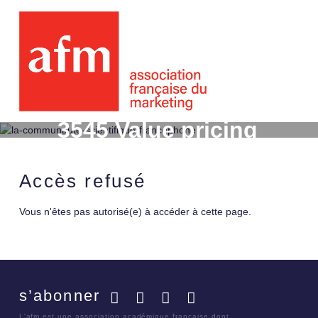
3545 Value pricing
Accès refusé
Vous n'êtes pas autorisé(e) à accéder à cette page.
s’abonner
Facebook
Twitter
LinkedIn
YouTube
L'afm est une association académique française dont