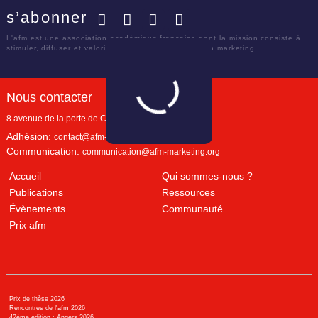
s’abonner
Facebook
Twitter
LinkedIn
YouTube
L'afm est une association académique française dont la mission consiste à
stimuler, diffuser et valoriser le savoir scientifique en marketing.
Nous contacter
8 avenue de la porte de Champerret
Paris
,
75017
Adhésion:
contact@afm-marketing.org
Communication:
communication@afm-marketing.org
Accueil
Qui sommes-nous ?
Publications
Ressources
Évènements
Communauté
Prix afm
Prix de thèse 2026
Rencontres de l'afm 2026
42ème édition : Angers 2026