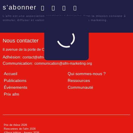
s’abonner
Facebook
Twitter
LinkedIn
YouTube
L'afm est une association académique française dont la mission consiste à
stimuler, diffuser et valoriser le savoir scientifique en marketing.
Nous contacter
8 avenue de la porte de Champerret
Paris
,
75017
Adhésion:
contact@afm-marketing.org
Communication:
communication@afm-marketing.org
Accueil
Qui sommes-nous ?
Publications
Ressources
Évènements
Communauté
Prix afm
Prix de thèse 2026
Rencontres de l'afm 2026
42ème édition : Angers 2026