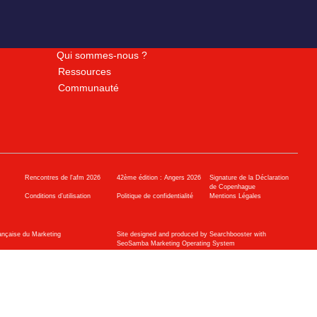
Qui sommes-nous ?
Ressources
Communauté
Rencontres de l'afm 2026
42ème édition : Angers 2026
Signature de la Déclaration
de Copenhague
Conditions d’utilisation
Politique de confidentialité
Mentions Légales
ançaise du Marketing
Site designed and produced by Searchbooster with
SeoSamba Marketing Operating System