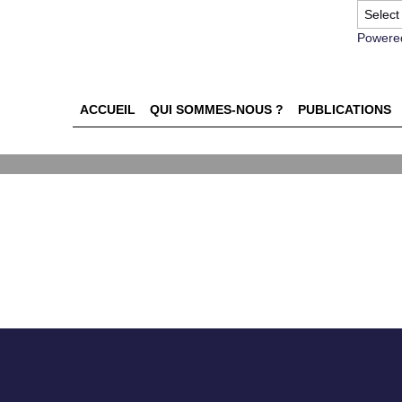
Powere
ACCUEIL
QUI SOMMES-NOUS ?
PUBLICATIONS
sition à l'affiche :
ure de l'audience de l'affic