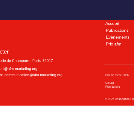
Accueil
Publications
Évènements
Prix afm
cter
porte de Champerret
Paris
,
75017
act@afm-marketing.org
n:
communication@afm-marketing.org
Prix de thèse 2026
Co’Lab
Plan du site
©
2026
Association Fr