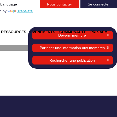
Nous contacter
Se connecter
d by
Translate
RESSOURCES
ÉVÈNEMENTS
COMMUNAUTÉ
PRIX AFM
Devenir membre
Partager une information aux membres
hage
Rechercher une publication