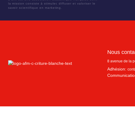
la mission consiste à stimuler, diffuser et valoriser le
savoir scientifique en marketing.
Nous conta
8 avenue de la 
Adhésion:
cont
Communicatio