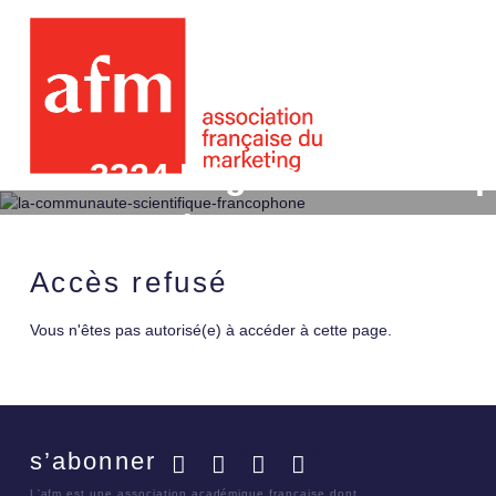
3324 Régularité de l'expo
conséquences sur la mes
Accès refusé
Vous n'êtes pas autorisé(e) à accéder à cette page.
s’abonner
Facebook
Twitter
LinkedIn
YouTube
L'afm est une association académique française dont