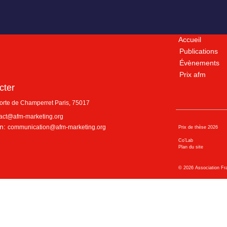
Accueil
Publications
Évènements
Prix afm
cter
porte de Champerret
Paris
,
75017
act@afm-marketing.org
n:
communication@afm-marketing.org
Prix de thèse 2026
Co’Lab
Plan du site
©
2026
Association Fr