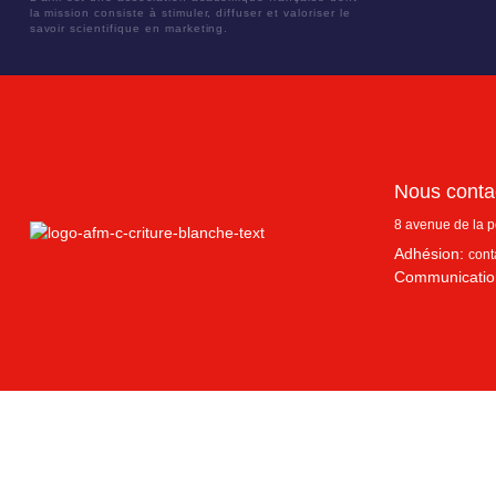
la mission consiste à stimuler, diffuser et valoriser le
savoir scientifique en marketing.
Nous conta
8 avenue de la 
Adhésion:
cont
Communicatio