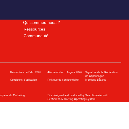
Qui sommes-nous ?
Ressources
Communauté
Rencontres de l'afm 2026
42ème édition : Angers 2026
Signature de la Déclaration
de Copenhague
Conditions d’utilisation
Politique de confidentialité
Mentions Légales
ançaise du Marketing
Site designed and produced by Searchbooster with
SeoSamba Marketing Operating System