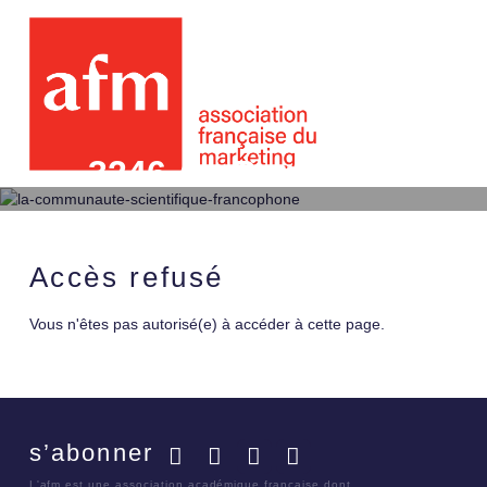
3246 Au Bonheur des D
moderne de M. Zola
Accès refusé
Vous n'êtes pas autorisé(e) à accéder à cette page.
s’abonner
Facebook
Twitter
LinkedIn
YouTube
L'afm est une association académique française dont