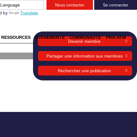
Nous contacter
Se connecter
d by
Translate
RESSOURCES
ÉVÈNEMENTS
COMMUNAUTÉ
PRIX AFM
Devenir membre
ce
Partager une information aux membres
Rechercher une publication