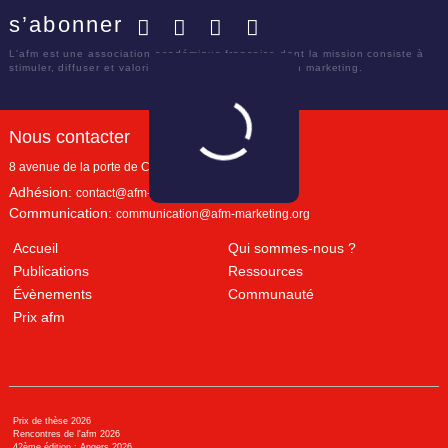
s’abonner
Facebook
Twitter
LinkedIn
YouTube
L'afm est une association académique française dont la mission consiste à
stimuler, diffuser et valoriser le savoir scientifique en marketing.
Nous contacter
8 avenue de la porte de Champerret
Paris
,
75017
Adhésion:
contact@afm-marketing.org
Communication:
communication@afm-marketing.org
Accueil
Qui sommes-nous ?
Publications
Ressources
Évènements
Communauté
Prix afm
Prix de thèse 2026
Rencontres de l'afm 2026
42ème édition : Angers 2026