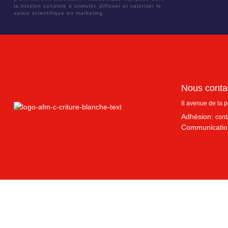
la mission consiste à stimuler, diffuser et valoriser le
savoir scientifique en marketing.
Nous conta
8 avenue de la 
Adhésion:
cont
Communicatio