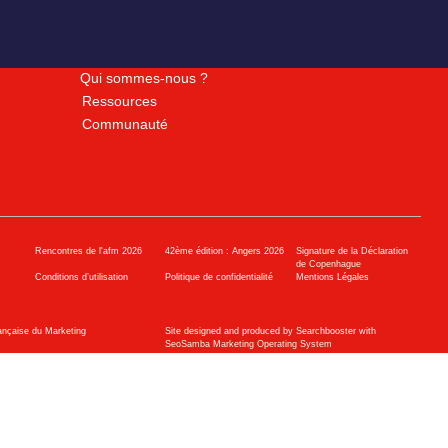
Qui sommes-nous ?
Ressources
Communauté
Rencontres de l'afm 2026
42ème édition : Angers 2026
Signature de la Déclaration
de Copenhague
Conditions d’utilisation
Politique de confidentialité
Mentions Légales
ançaise du Marketing
Site designed and produced by Searchbooster with
SeoSamba Marketing Operating System