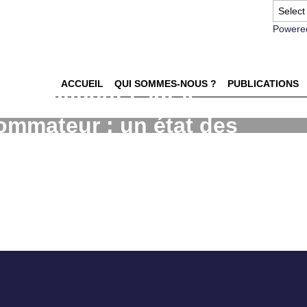
Powere
ACCUEIL
QUI SOMMES-NOUS ?
PUBLICATIONS
uli olfactifs sur le
mmateur : un état des