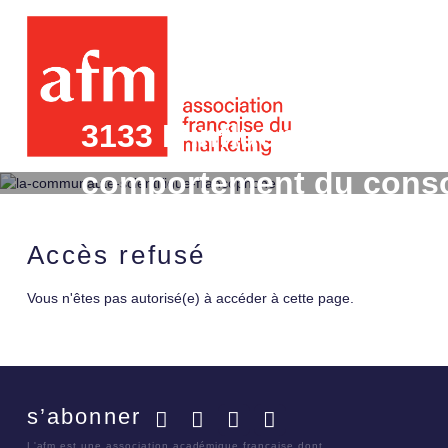
3133 L'influence des stim
comportement du conso
recherches
Accès refusé
Vous n'êtes pas autorisé(e) à accéder à cette page.
s’abonner
Facebook
Twitter
LinkedIn
YouTube
L'afm est une association académique française dont