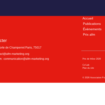
Accueil
Publications
Évènements
Prix afm
cter
porte de Champerret
Paris
,
75017
act@afm-marketing.org
n:
communication@afm-marketing.org
Prix de thèse 2026
Co’Lab
Plan du site
©
2026
Association Fr