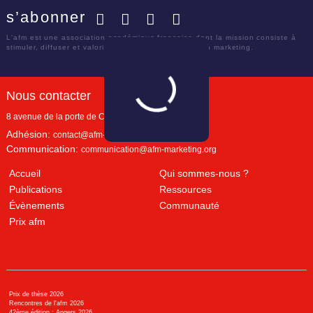
s’abonner
Facebook
Twitter
LinkedIn
YouTube
L'afm est une association académique française dont la mission consiste à
stimuler, diffuser et valoriser le savoir scientifique en marketing.
Nous contacter
8 avenue de la porte de Champerret
Paris
,
75017
Adhésion:
contact@afm-marketing.org
Communication:
communication@afm-marketing.org
Accueil
Qui sommes-nous ?
Publications
Ressources
Évènements
Communauté
Prix afm
Prix de thèse 2026
Rencontres de l'afm 2026
42ème édition : Angers 2026