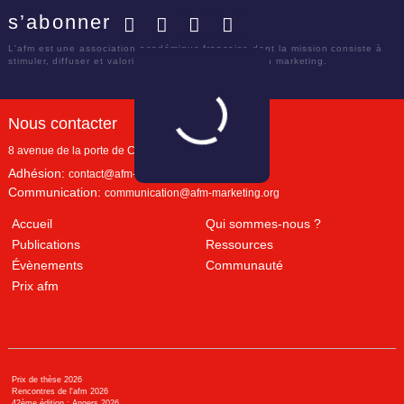
s’abonner
Facebook
Twitter
LinkedIn
YouTube
L'afm est une association académique française dont la mission consiste à
stimuler, diffuser et valoriser le savoir scientifique en marketing.
Nous contacter
8 avenue de la porte de Champerret
Paris
,
75017
Adhésion:
contact@afm-marketing.org
Communication:
communication@afm-marketing.org
Accueil
Qui sommes-nous ?
Publications
Ressources
Évènements
Communauté
Prix afm
Prix de thèse 2026
Rencontres de l'afm 2026
42ème édition : Angers 2026