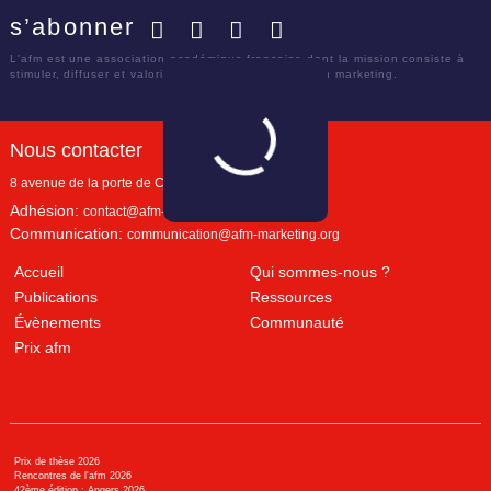
s’abonner
Facebook
Twitter
LinkedIn
YouTube
L'afm est une association académique française dont la mission consiste à
stimuler, diffuser et valoriser le savoir scientifique en marketing.
Nous contacter
8 avenue de la porte de Champerret
Paris
,
75017
Adhésion:
contact@afm-marketing.org
Communication:
communication@afm-marketing.org
Accueil
Qui sommes-nous ?
Publications
Ressources
Évènements
Communauté
Prix afm
Prix de thèse 2026
Rencontres de l'afm 2026
42ème édition : Angers 2026