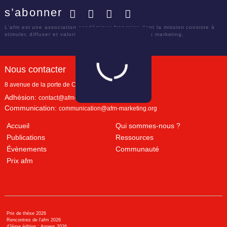
s’abonner
Facebook
Twitter
LinkedIn
YouTube
L'afm est une association académique française dont la mission consiste à
stimuler, diffuser et valoriser le savoir scientifique en marketing.
Nous contacter
8 avenue de la porte de Champerret
Paris
,
75017
Adhésion:
contact@afm-marketing.org
Communication:
communication@afm-marketing.org
Accueil
Qui sommes-nous ?
Publications
Ressources
Évènements
Communauté
Prix afm
Prix de thèse 2026
Rencontres de l'afm 2026
42ème édition : Angers 2026