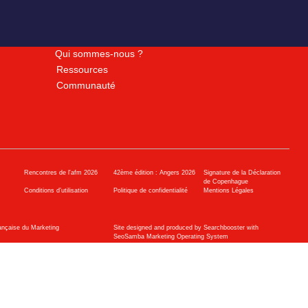
Qui sommes-nous ?
Ressources
Communauté
Rencontres de l'afm 2026
42ème édition : Angers 2026
Signature de la Déclaration
de Copenhague
Conditions d’utilisation
Politique de confidentialité
Mentions Légales
ançaise du Marketing
Site designed and produced by Searchbooster with
SeoSamba Marketing Operating System