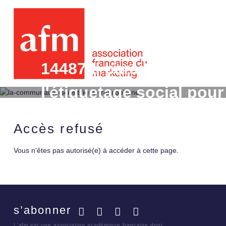
14487 Il parait que je s
l'étiquetage social po
responsables chez les 
Accès refusé
Vous n'êtes pas autorisé(e) à accéder à cette page.
s’abonner
Facebook
Twitter
LinkedIn
YouTube
L'afm est une association académique française dont