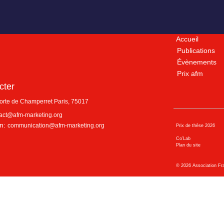
Accueil
Publications
Évènements
Prix afm
cter
porte de Champerret
Paris
,
75017
act@afm-marketing.org
n:
communication@afm-marketing.org
Prix de thèse 2026
Co’Lab
Plan du site
©
2026
Association Fr