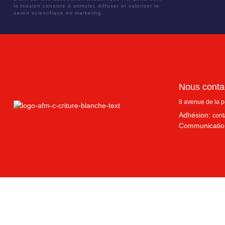
la mission consiste à stimuler, diffuser et valoriser le
savoir scientifique en marketing.
Nous conta
8 avenue de la 
Adhésion:
cont
Communicatio