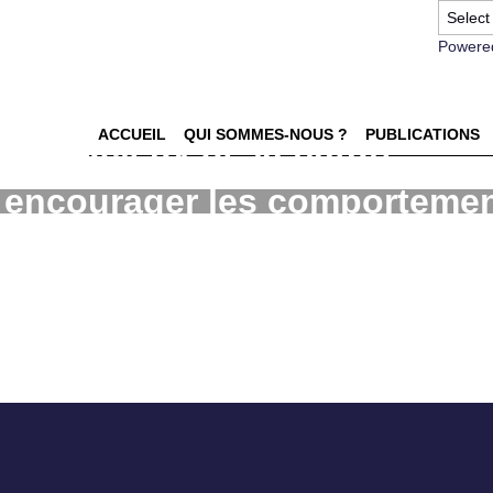
Powere
ACCUEIL
QUI SOMMES-NOUS ?
PUBLICATIONS
uis soucieux de la nature :
ur encourager les comporteme
préadolescents