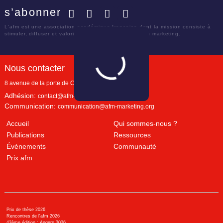
s’abonner
Facebook
Twitter
LinkedIn
YouTube
L'afm est une association académique française dont la mission consiste à
stimuler, diffuser et valoriser le savoir scientifique en marketing.
Nous contacter
8 avenue de la porte de Champerret
Paris
,
75017
Adhésion:
contact@afm-marketing.org
Communication:
communication@afm-marketing.org
Accueil
Qui sommes-nous ?
Publications
Ressources
Évènements
Communauté
Prix afm
Prix de thèse 2026
Rencontres de l'afm 2026
42ème édition : Angers 2026