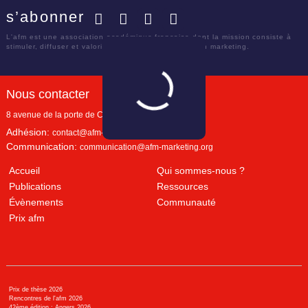
s’abonner
Facebook
Twitter
LinkedIn
YouTube
L'afm est une association académique française dont la mission consiste à
stimuler, diffuser et valoriser le savoir scientifique en marketing.
Nous contacter
8 avenue de la porte de Champerret
Paris
,
75017
Adhésion:
contact@afm-marketing.org
Communication:
communication@afm-marketing.org
Accueil
Qui sommes-nous ?
Publications
Ressources
Évènements
Communauté
Prix afm
Prix de thèse 2026
Rencontres de l'afm 2026
42ème édition : Angers 2026