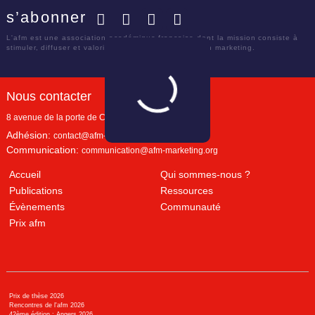
s’abonner
Facebook
Twitter
LinkedIn
YouTube
L'afm est une association académique française dont la mission consiste à
stimuler, diffuser et valoriser le savoir scientifique en marketing.
Nous contacter
8 avenue de la porte de Champerret
Paris
,
75017
Adhésion:
contact@afm-marketing.org
Communication:
communication@afm-marketing.org
Accueil
Qui sommes-nous ?
Publications
Ressources
Évènements
Communauté
Prix afm
Prix de thèse 2026
Rencontres de l'afm 2026
42ème édition : Angers 2026