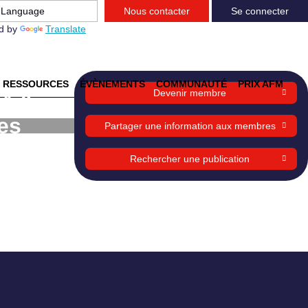
Nous contacter
Se connecter
d by
Translate
RESSOURCES
ÉVÈNEMENTS
COMMUNAUTÉ
PRIX AFM
lyse
Devenir membre
es
Partager une information aux membres
Rechercher une publication