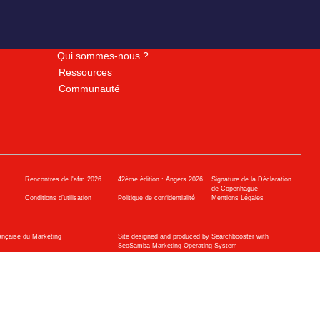
Qui sommes-nous ?
Ressources
Communauté
Rencontres de l'afm 2026
42ème édition : Angers 2026
Signature de la Déclaration
de Copenhague
Conditions d’utilisation
Politique de confidentialité
Mentions Légales
ançaise du Marketing
Site designed and produced by Searchbooster with
SeoSamba Marketing Operating System