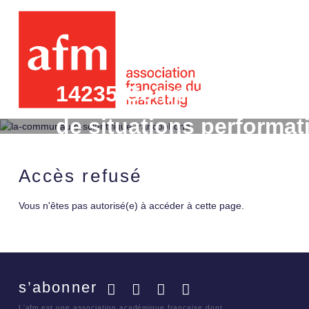
14235 Comprendre la cr
de situations performat
coffee shops en France
Accès refusé
Vous n'êtes pas autorisé(e) à accéder à cette page.
s’abonner
Facebook
Twitter
LinkedIn
YouTube
L'afm est une association académique française dont