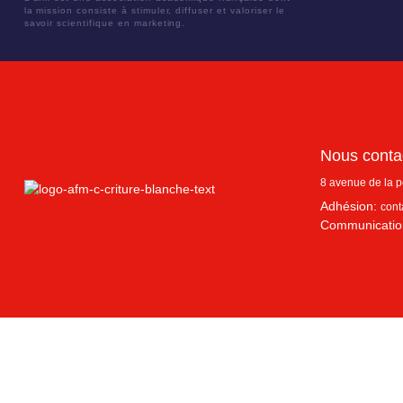
la mission consiste à stimuler, diffuser et valoriser le
savoir scientifique en marketing.
Nous conta
8 avenue de la 
Adhésion:
cont
Communicatio