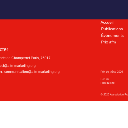
Accueil
Publications
Évènements
Prix afm
cter
porte de Champerret
Paris
,
75017
act@afm-marketing.org
n:
communication@afm-marketing.org
Prix de thèse 2026
Co’Lab
Plan du site
©
2026
Association Fr