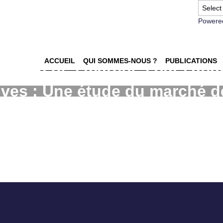
Powere
ACCUEIL
QUI SOMMES-NOUS ?
PUBLICATIONS
éation des marchés par l'ana
ives : Une étude du marché d