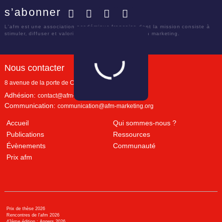
s’abonner
Facebook
Twitter
LinkedIn
YouTube
L'afm est une association académique française dont la mission consiste à
stimuler, diffuser et valoriser le savoir scientifique en marketing.
Nous contacter
8 avenue de la porte de Champerret
Paris
,
75017
Adhésion:
contact@afm-marketing.org
Communication:
communication@afm-marketing.org
Accueil
Qui sommes-nous ?
Publications
Ressources
Évènements
Communauté
Prix afm
Prix de thèse 2026
Rencontres de l'afm 2026
42ème édition : Angers 2026