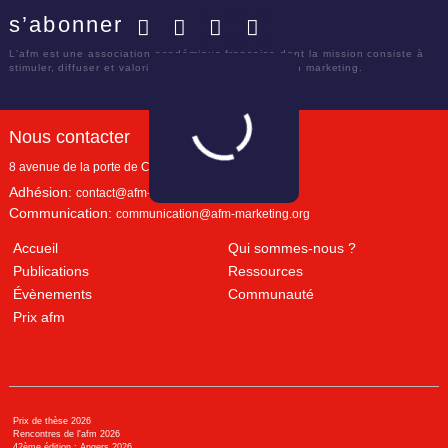
s’abonner
Facebook
Twitter
LinkedIn
YouTube
L'afm est une association académique française dont la mission consiste à
stimuler, diffuser et valoriser le savoir scientifique en marketing.
Nous contacter
8 avenue de la porte de Champerret
Paris
,
75017
Adhésion:
contact@afm-marketing.org
Communication:
communication@afm-marketing.org
Accueil
Qui sommes-nous ?
Publications
Ressources
Évènements
Communauté
Prix afm
Prix de thèse 2026
Rencontres de l'afm 2026
42ème édition : Angers 2026