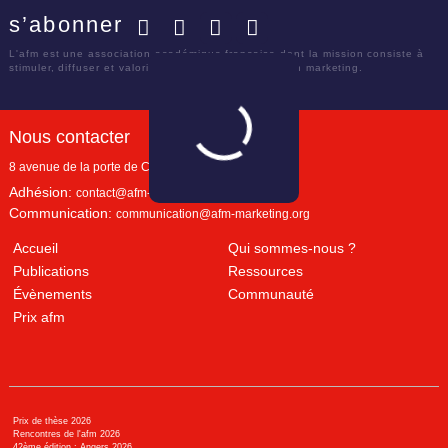
s’abonner
Facebook
Twitter
LinkedIn
YouTube
L'afm est une association académique française dont la mission consiste à
stimuler, diffuser et valoriser le savoir scientifique en marketing.
Nous contacter
8 avenue de la porte de Champerret
Paris
,
75017
Adhésion:
contact@afm-marketing.org
Communication:
communication@afm-marketing.org
Accueil
Qui sommes-nous ?
Publications
Ressources
Évènements
Communauté
Prix afm
Prix de thèse 2026
Rencontres de l'afm 2026
42ème édition : Angers 2026