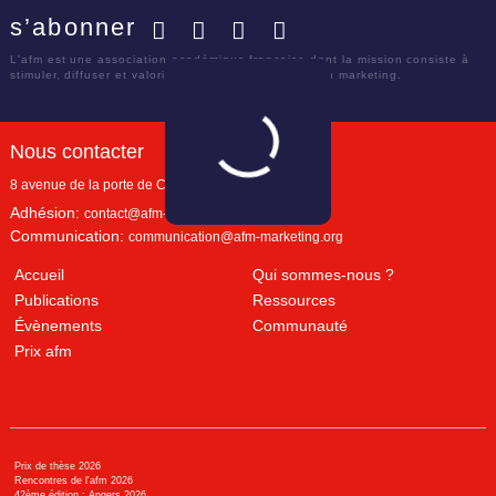
s’abonner
Facebook
Twitter
LinkedIn
YouTube
L'afm est une association académique française dont la mission consiste à
stimuler, diffuser et valoriser le savoir scientifique en marketing.
Nous contacter
8 avenue de la porte de Champerret
Paris
,
75017
Adhésion:
contact@afm-marketing.org
Communication:
communication@afm-marketing.org
Accueil
Qui sommes-nous ?
Publications
Ressources
Évènements
Communauté
Prix afm
Prix de thèse 2026
Rencontres de l'afm 2026
42ème édition : Angers 2026