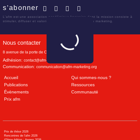
s’abonner
Facebook
Twitter
LinkedIn
YouTube
L'afm est une association académique française dont la mission consiste à
stimuler, diffuser et valoriser le savoir scientifique en marketing.
Nous contacter
8 avenue de la porte de Champerret
Paris
,
75017
Adhésion:
contact@afm-marketing.org
Communication:
communication@afm-marketing.org
Accueil
Qui sommes-nous ?
Publications
Ressources
Évènements
Communauté
Prix afm
Prix de thèse 2026
Rencontres de l'afm 2026
42ème édition : Angers 2026