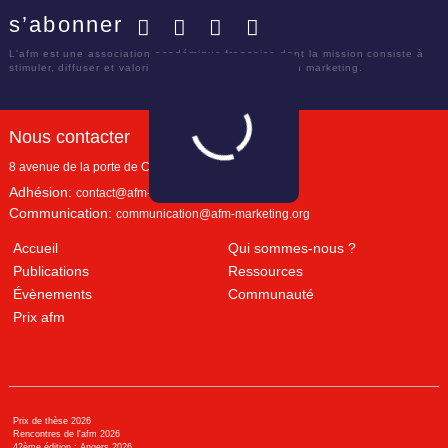
s’abonner
Facebook
Twitter
LinkedIn
YouTube
L'afm est une association académique française dont la mission consiste à
stimuler, diffuser et valoriser le savoir scientifique en marketing.
Nous contacter
8 avenue de la porte de Champerret
Paris
,
75017
Adhésion:
contact@afm-marketing.org
Communication:
communication@afm-marketing.org
Accueil
Qui sommes-nous ?
Publications
Ressources
Évènements
Communauté
Prix afm
Prix de thèse 2026
Rencontres de l'afm 2026
42ème édition : Angers 2026