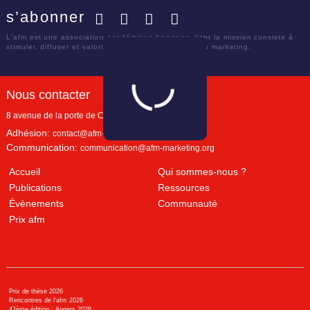
s’abonner
Facebook
Twitter
LinkedIn
YouTube
L'afm est une association académique française dont la mission consiste à
stimuler, diffuser et valoriser le savoir scientifique en marketing.
Nous contacter
8 avenue de la porte de Champerret
Paris
,
75017
Adhésion:
contact@afm-marketing.org
Communication:
communication@afm-marketing.org
Accueil
Qui sommes-nous ?
Publications
Ressources
Évènements
Communauté
Prix afm
Prix de thèse 2026
Rencontres de l'afm 2026
42ème édition : Angers 2026