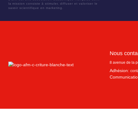
la mission consiste à stimuler, diffuser et valoriser le
savoir scientifique en marketing.
Nous conta
8 avenue de la 
Adhésion:
cont
Communicatio