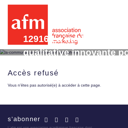
12916 La méthode des 
qualitative innovante p
comportement éthique d
Accès refusé
Vous n'êtes pas autorisé(e) à accéder à cette page.
s’abonner
Facebook
Twitter
LinkedIn
YouTube
L'afm est une association académique française dont