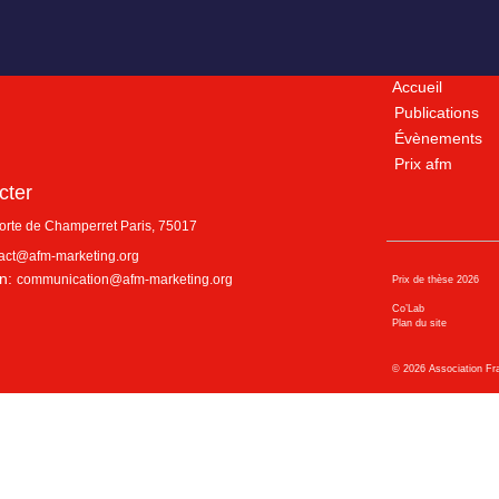
Accueil
Publications
Évènements
Prix afm
cter
porte de Champerret
Paris
,
75017
act@afm-marketing.org
n:
communication@afm-marketing.org
Prix de thèse 2026
Co’Lab
Plan du site
©
2026
Association Fr