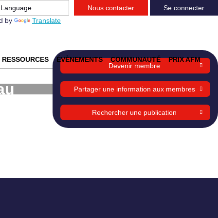
Nous contacter
Se connecter
d by
Translate
RESSOURCES
ÉVÈNEMENTS
COMMUNAUTÉ
PRIX AFM
Devenir membre
au
Partager une information aux membres
Rechercher une publication