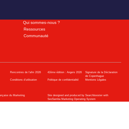
Qui sommes-nous ?
Ressources
Communauté
Rencontres de l'afm 2026
42ème édition : Angers 2026
Signature de la Déclaration
de Copenhague
Conditions d’utilisation
Politique de confidentialité
Mentions Légales
ançaise du Marketing
Site designed and produced by Searchbooster with
SeoSamba Marketing Operating System