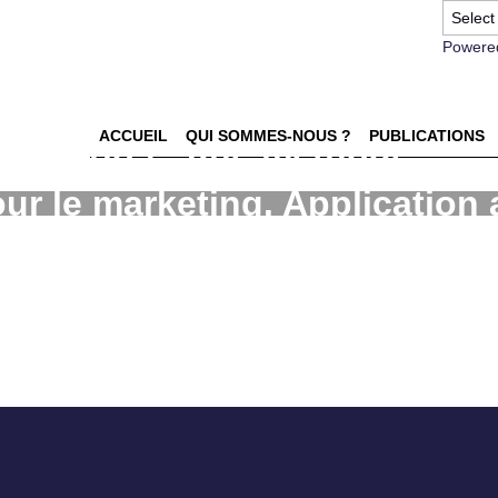
Powere
ACCUEIL
QUI SOMMES-NOUS ?
PUBLICATIONS
scénarios : une méthode
our le marketing. Application 
u vendeur en B to B