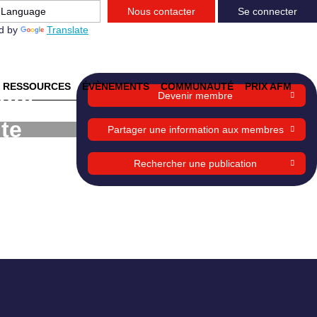
Nous contacter
Se connecter
d by
Translate
RESSOURCES
ÉVÈNEMENTS
COMMUNAUTÉ
PRIX AFM
ique
Devenir membre
te
Partager une information aux membres
Rechercher une publication