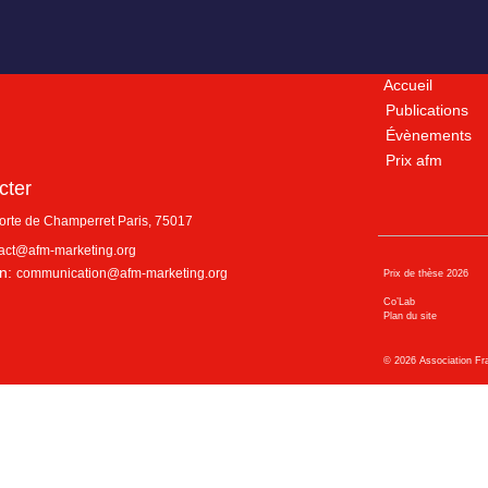
Accueil
Publications
Évènements
Prix afm
cter
porte de Champerret
Paris
,
75017
act@afm-marketing.org
n:
communication@afm-marketing.org
Prix de thèse 2026
Co’Lab
Plan du site
©
2026
Association Fr