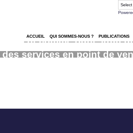
Powere
ACCUEIL
QUI SOMMES-NOUS ?
PUBLICATIONS
agement comme outil stratég
 des services en point de ven
e Bouygues Telecom