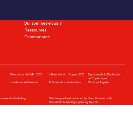
Qui sommes-nous ?
Ressources
Communauté
Rencontres de l'afm 2026
42ème édition : Angers 2026
Signature de la Déclaration
de Copenhague
Conditions d’utilisation
Politique de confidentialité
Mentions Légales
ançaise du Marketing
Site designed and produced by Searchbooster with
SeoSamba Marketing Operating System