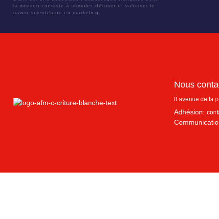
la mission consiste à stimuler, diffuser et valoriser le
savoir scientifique en marketing.
Nous conta
8 avenue de la 
Adhésion:
cont
Communicatio