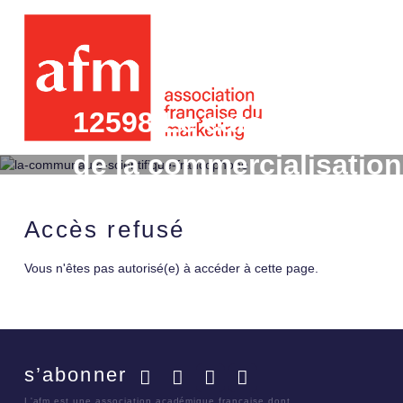
12598 Le category man
de la commercialisation
multimarques Le cas d
Accès refusé
Vous n'êtes pas autorisé(e) à accéder à cette page.
s’abonner
Facebook
Twitter
LinkedIn
YouTube
L'afm est une association académique française dont