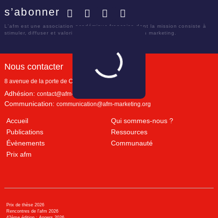
s’abonner
Facebook
Twitter
LinkedIn
YouTube
L'afm est une association académique française dont la mission consiste à
stimuler, diffuser et valoriser le savoir scientifique en marketing.
Nous contacter
8 avenue de la porte de Champerret
Paris
,
75017
Adhésion:
contact@afm-marketing.org
Communication:
communication@afm-marketing.org
Accueil
Qui sommes-nous ?
Publications
Ressources
Évènements
Communauté
Prix afm
Prix de thèse 2026
Rencontres de l'afm 2026
42ème édition : Angers 2026