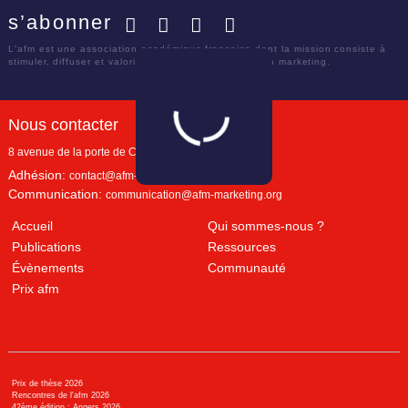
s’abonner
Facebook
Twitter
LinkedIn
YouTube
L'afm est une association académique française dont la mission consiste à
stimuler, diffuser et valoriser le savoir scientifique en marketing.
Nous contacter
8 avenue de la porte de Champerret
Paris
,
75017
Adhésion:
contact@afm-marketing.org
Communication:
communication@afm-marketing.org
Accueil
Qui sommes-nous ?
Publications
Ressources
Évènements
Communauté
Prix afm
Prix de thèse 2026
Rencontres de l'afm 2026
42ème édition : Angers 2026