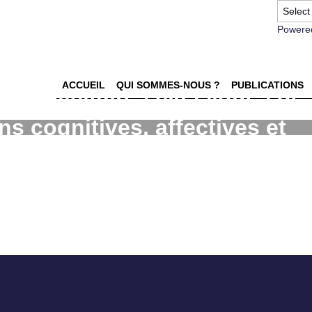
Powere
ACCUEIL
QUI SOMMES-NOUS ?
PUBLICATIONS
s publicitaires classiques de
ons cognitives, affectives et
ments d'âges opposés