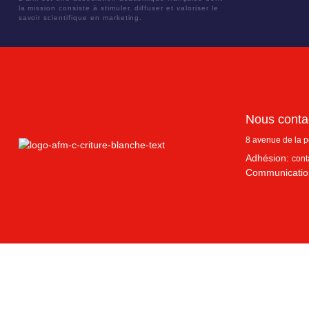
la mission consiste à stimuler, diffuser et valoriser le
savoir scientifique en marketing.
Nous conta
8 avenue de la 
Adhésion:
cont
Communicatio