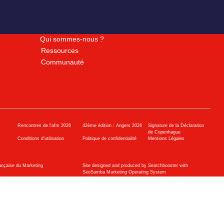
Qui sommes-nous ?
Ressources
Communauté
Rencontres de l'afm 2026
42ème édition : Angers 2026
Signature de la Déclaration
de Copenhague
Conditions d’utilisation
Politique de confidentialité
Mentions Légales
ançaise du Marketing
Site designed and produced by Searchbooster with
SeoSamba Marketing Operating System