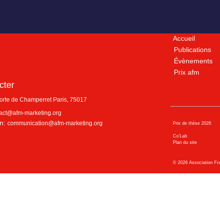
Accueil
Publications
Évènements
Prix afm
cter
porte de Champerret
Paris
,
75017
act@afm-marketing.org
n:
communication@afm-marketing.org
Prix de thèse 2026
Co’Lab
Plan du site
©
2026
Association Fr