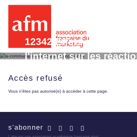
12342 Effets des format
l'internet sur les réacti
conatives de deux seg
Accès refusé
Vous n'êtes pas autorisé(e) à accéder à cette page.
s’abonner
Facebook
Twitter
LinkedIn
YouTube
L'afm est une association académique française dont