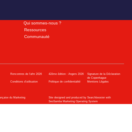
Qui sommes-nous ?
Ressources
Communauté
Rencontres de l'afm 2026
42ème édition : Angers 2026
Signature de la Déclaration
de Copenhague
Conditions d’utilisation
Politique de confidentialité
Mentions Légales
ançaise du Marketing
Site designed and produced by Searchbooster with
SeoSamba Marketing Operating System