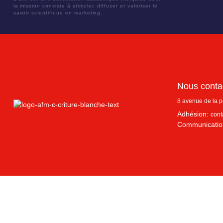
la mission consiste à stimuler, diffuser et valoriser le
savoir scientifique en marketing.
Nous conta
8 avenue de la 
Adhésion:
cont
Communicatio