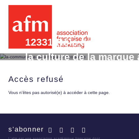
12331 Rôle des salariés 
la culture de la marque
cas QUIKSILVER
Accès refusé
Vous n'êtes pas autorisé(e) à accéder à cette page.
s’abonner
Facebook
Twitter
LinkedIn
YouTube
L'afm est une association académique française dont