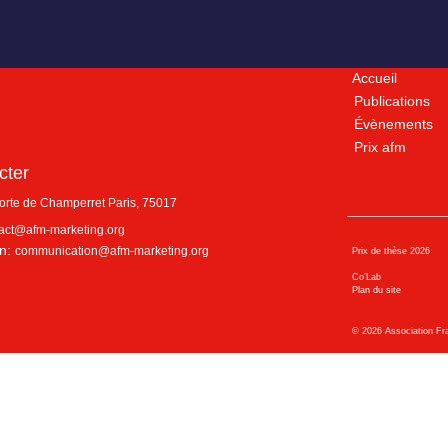
Accueil
Publications
Évènements
Prix afm
cter
porte de Champerret
Paris
,
75017
act@afm-marketing.org
n:
communication@afm-marketing.org
Prix de thèse 2026
Co’Lab
Plan du site
©
2026
Association Fr