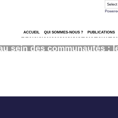
Powere
ACCUEIL
QUI SOMMES-NOUS ?
PUBLICATIONS
dans l'acculturation du clien
 au sein des communautés : l