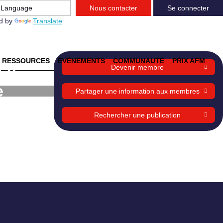
Nous contacter
Se connecter
d by
Translate
RESSOURCES
ÉVÈNEMENTS
COMMUNAUTÉ
PRIX AFM
t à
Devenir membre
e
Partager une information aux membres
Rechercher une publication