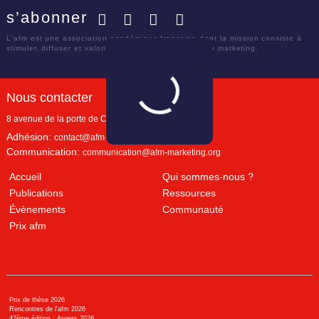
s’abonner
Facebook
Twitter
LinkedIn
YouTube
L'afm est une association académique française dont la mission consiste à
stimuler, diffuser et valoriser le savoir scientifique en marketing.
Nous contacter
8 avenue de la porte de Champerret
Paris
,
75017
Adhésion:
contact@afm-marketing.org
Communication:
communication@afm-marketing.org
Accueil
Qui sommes-nous ?
Publications
Ressources
Évènements
Communauté
Prix afm
Prix de thèse 2026
Rencontres de l'afm 2026
42ème édition : Angers 2026