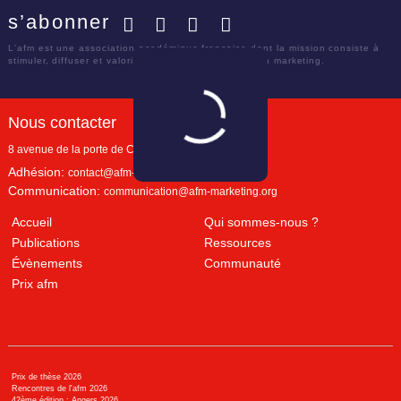
s’abonner
Facebook
Twitter
LinkedIn
YouTube
L'afm est une association académique française dont la mission consiste à
stimuler, diffuser et valoriser le savoir scientifique en marketing.
Nous contacter
8 avenue de la porte de Champerret
Paris
,
75017
Adhésion:
contact@afm-marketing.org
Communication:
communication@afm-marketing.org
Accueil
Qui sommes-nous ?
Publications
Ressources
Évènements
Communauté
Prix afm
Prix de thèse 2026
Rencontres de l'afm 2026
42ème édition : Angers 2026