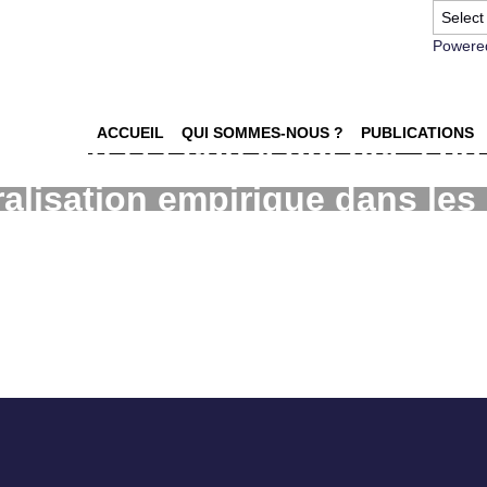
Powere
ACCUEIL
QUI SOMMES-NOUS ?
PUBLICATIONS
émotions et conséquences po
alisation empirique dans les
ion des incidents de service