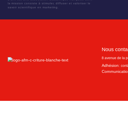
la mission consiste à stimuler, diffuser et valoriser le
savoir scientifique en marketing.
Nous conta
8 avenue de la 
Adhésion:
cont
Communicatio