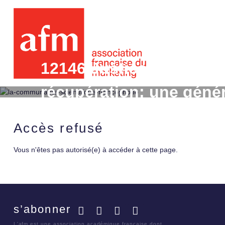
12146 Justice perçue, 
récupération: une génér
situations de récupérat
Accès refusé
Vous n'êtes pas autorisé(e) à accéder à cette page.
s’abonner
Facebook
Twitter
LinkedIn
YouTube
L'afm est une association académique française dont