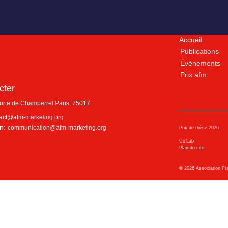
Accueil
Publications
Évènements
Prix afm
cter
porte de Champerret
Paris
,
75017
act@afm-marketing.org
n:
communication@afm-marketing.org
Prix de thèse 2026
Co’Lab
Plan du site
©
2026
Association Fr