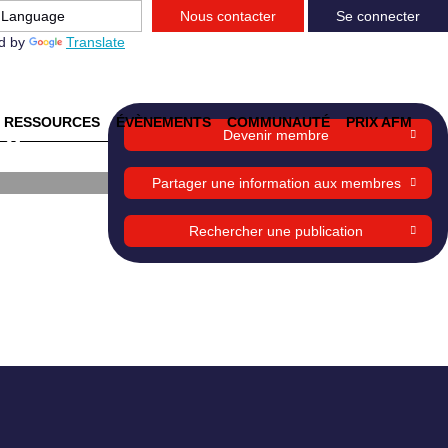
Nous contacter
Se connecter
d by
Translate
RESSOURCES
ÉVÈNEMENTS
COMMUNAUTÉ
PRIX AFM
st-
Devenir membre
Partager une information aux membres
Rechercher une publication