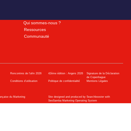
Qui sommes-nous ?
Ressources
Communauté
Rencontres de l'afm 2026
42ème édition : Angers 2026
Signature de la Déclaration
de Copenhague
Conditions d’utilisation
Politique de confidentialité
Mentions Légales
ançaise du Marketing
Site designed and produced by Searchbooster with
SeoSamba Marketing Operating System